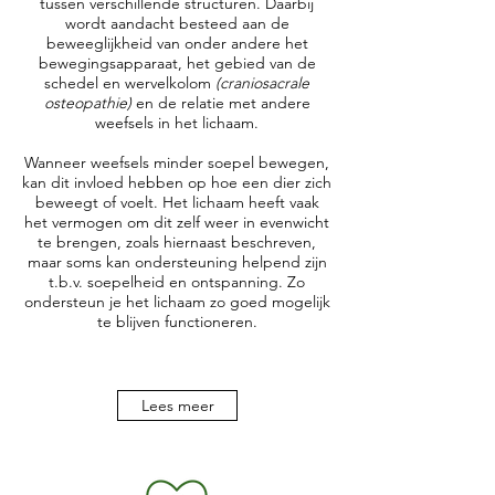
tussen verschillende structuren. Daarbij
wordt aandacht besteed aan de
beweeglijkheid van onder andere het
bewegingsapparaat, het gebied van de
schedel en wervelkolom
(craniosacrale
osteopathie)
en de relatie met andere
weefsels in het lichaam.
Wanneer weefsels minder soepel bewegen,
kan dit invloed hebben op hoe een dier zich
beweegt of voelt. Het lichaam heeft vaak
het vermogen om dit zelf weer in evenwicht
te brengen, zoals hiernaast beschreven,
maar soms kan ondersteuning helpend zijn
t.b.v. soepelheid en ontspanning.
Zo
ondersteun je het lichaam zo goed mogelijk
te blijven functioneren
.
Lees meer